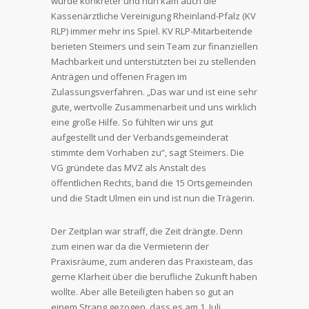
wurde konkreter und nun kam auch die
Kassenärztliche Vereinigung Rheinland-Pfalz (KV
RLP) immer mehr ins Spiel. KV RLP-Mitarbeitende
berieten Steimers und sein Team zur finanziellen
Machbarkeit und unterstützten bei zu stellenden
Anträgen und offenen Fragen im
Zulassungsverfahren. „Das war und ist eine sehr
gute, wertvolle Zusammenarbeit und uns wirklich
eine große Hilfe. So fühlten wir uns gut
aufgestellt und der Verbandsgemeinderat
stimmte dem Vorhaben zu“, sagt Steimers. Die
VG gründete das MVZ als Anstalt des
öffentlichen Rechts, band die 15 Ortsgemeinden
und die Stadt Ulmen ein und ist nun die Trägerin.
Der Zeitplan war straff, die Zeit drängte. Denn
zum einen war da die Vermieterin der
Praxisräume, zum anderen das Praxisteam, das
gerne Klarheit über die berufliche Zukunft haben
wollte. Aber alle Beteiligten haben so gut an
einem Strang gezogen, dass es am 1. Juli