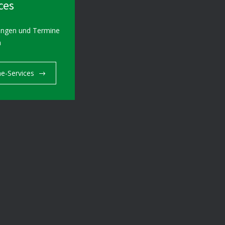
ces
ungen und Termine
n
ne-Services