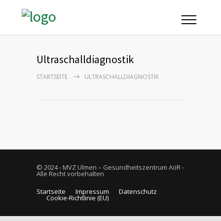
Ultraschalldiagnostik
STARTSEITE
ULTRASCHALLDIAGNOSTIK
© 2024 - MVZ Ulmen – Gesundheitszentrum AöR -
Alle Recht vorbehalten
Startseite
Impressum
Datenschutz
Cookie-Richtlinie (EU)