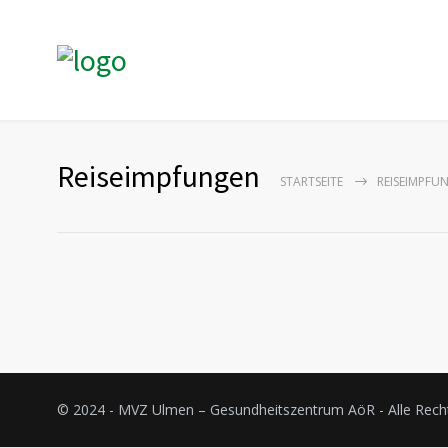
Reiseimpfungen
STARTSEITE
REISEIMPFU
© 2024 - MVZ Ulmen – Gesundheitszentrum AöR - Alle Rech