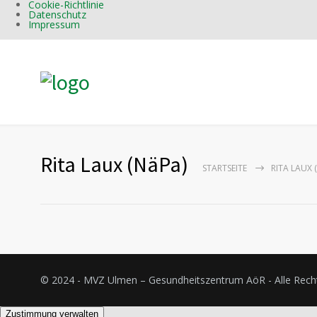
Cookie-Richtlinie
Datenschutz
Impressum
Rita Laux (NäPa)
STARTSEITE
RITA LAUX 
© 2024 - MVZ Ulmen – Gesundheitszentrum AöR - Alle Rech
Zustimmung verwalten