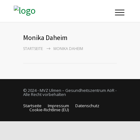
Monika Daheim
STARTSEITE
MONIKA DAHEIM
© 2024 - MVZ Ulmen – Gesundheitszentrum AöR -
Alle Recht vorbehalten
Startseite
Impressum
Datenschutz
Cookie-Richtlinie (EU)